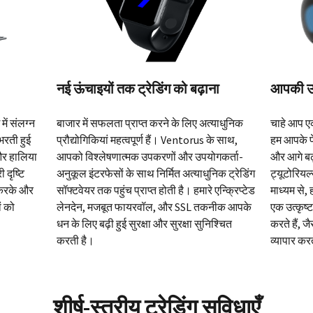
ाना
आपकी उपलब्धियों को सबसे आगे रखना
ट्रेडिं
अत्याधुनिक
चाहे आप एक नौसिखिया हों या एक विशेषज्ञ व्यापारी,
जब आप Ve
s के साथ,
हम आपके पेशेवर यात्रा और उपलब्धियों में आपको
होते हैं
योगकर्ता-
और आगे बढ़ाने के लिए समर्पित हैं। हमारे ऑनलाइन
निवेश प्र
ुनिक ट्रेडिंग
ट्यूटोरियल्स, लेखों, और ऑन-डिमांड वीडियो के
आर्थिक उत
े एन्क्रिप्टेड
माध्यम से, हम आपको ज्ञान और कौशल प्रदान करके
वास्तवि
तकनीक आपके
एक उत्कृष्ट व्यापारी बनने में सशक्त बनाने का प्रयास
हमारे ग्
निश्चित
करते हैं, जैसे कि आप जिन सबसे वांछित संपत्तियों का
सशक्त बन
व्यापार करते हैं।
शीर्ष-स्तरीय ट्रेडिंग सुविधाएँ