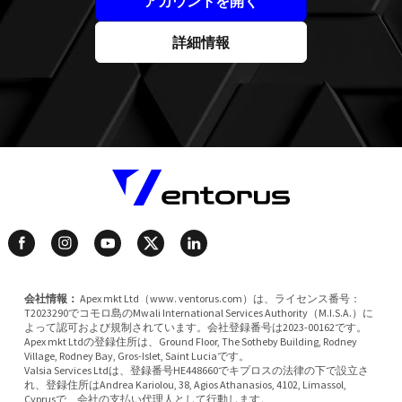
アカウントを開く
詳細情報
会社情報：
Apex mkt Ltd（www. ventorus.com）は、ライセンス番号：
T2023290でコモロ島のMwali International Services Authority（M.I.S.A.）に
よって認可および規制されています。会社登録番号は2023-00162です。
Apex mkt Ltdの登録住所は、Ground Floor, The Sotheby Building, Rodney
Village, Rodney Bay, Gros-Islet, Saint Luciaです。
Valsia Services Ltdは、登録番号HE448660でキプロスの法律の下で設立さ
れ、登録住所はAndrea Kariolou, 38, Agios Athanasios, 4102, Limassol,
Cyprusで、会社の支払い代理人として行動します。