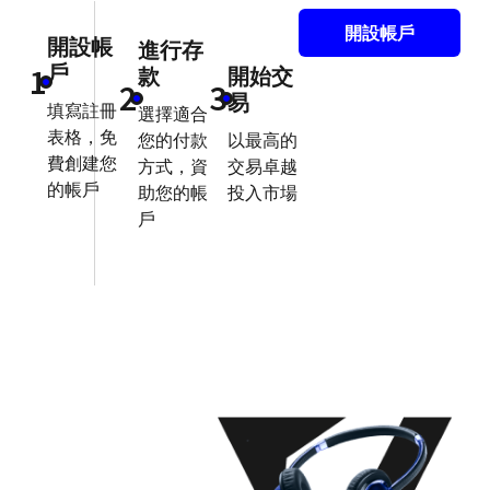
開設帳戶
開設帳
進行存
戶
1
款
開始交
2
3
易
填寫註冊
選擇適合
表格，免
您的付款
以最高的
費創建您
方式，資
交易卓越
的帳戶
助您的帳
投入市場
戶